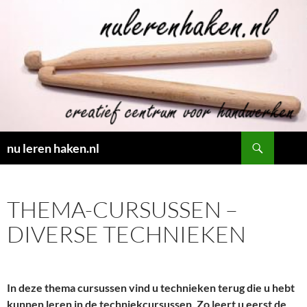
Ga
naar
de
inhoud
Zoeken
nu leren haken.nl
THEMA-CURSUSSEN –
DIVERSE TECHNIEKEN
In deze thema cursussen vind u technieken terug die u hebt
kunnen leren in de techniekcursussen. Zo leert u eerst de