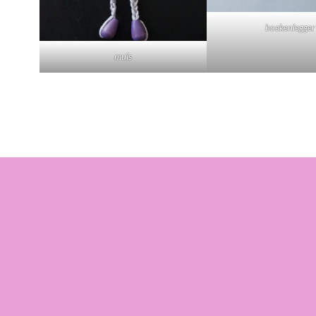
boekenlegger
muis