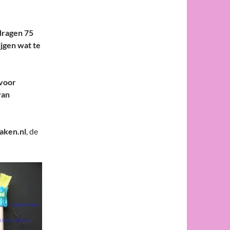
dragen 75
ijgen wat te
 voor
van
haken.nl
, de