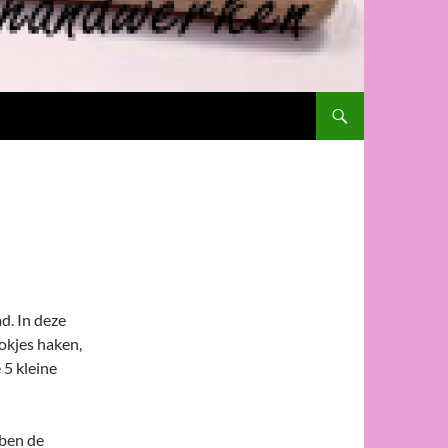
d. In deze
okjes haken,
5 kleine
bben de