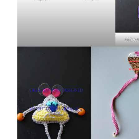
potlood