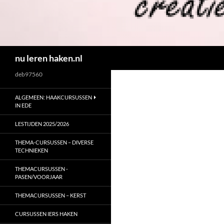
Zoeken
nu leren haken.nl
deb97560
ALGEMEEN: HAAKCURSUSSEN
IN EDE
LESTIJDEN 2025/2026
THEMA-CURSUSSEN – DIVERSE
TECHNIEKEN
THEMACURSUSSEN -
PASEN/VOORJAAR
THEMACURSUSSEN – KERST
CURSUSSEN IERS HAKEN