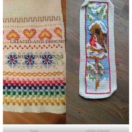
loper
winter tafereel