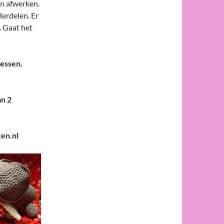
en afwerken.
erdelen. Er
. Gaat het
lessen.
an 2
en.nl