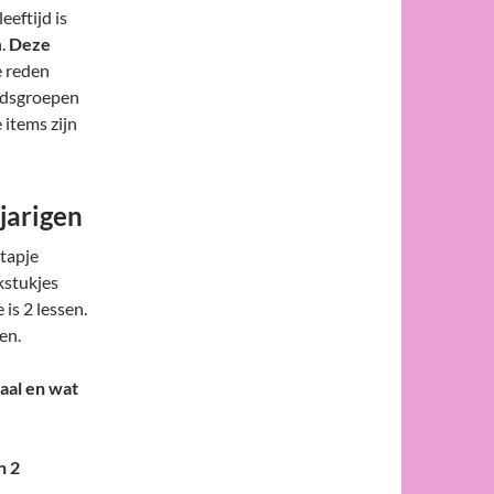
leeftijd is
n.
Deze
 reden
ijdsgroepen
 items zijn
jarigen
tapje
kstukjes
is 2 lessen.
en.
aal en wat
n 2