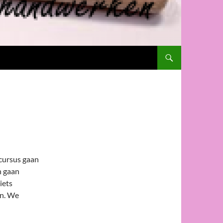
 cursus gaan
n gaan
iets
en. We