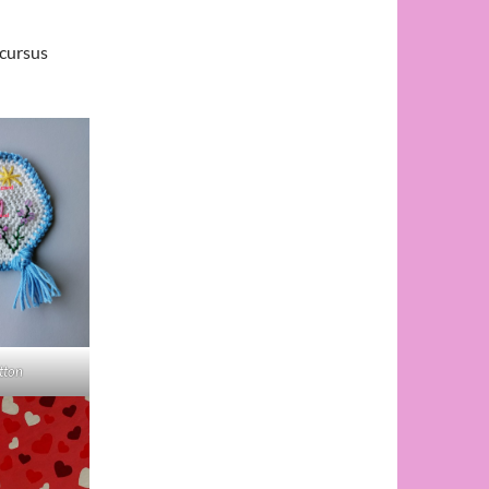
 cursus
tton