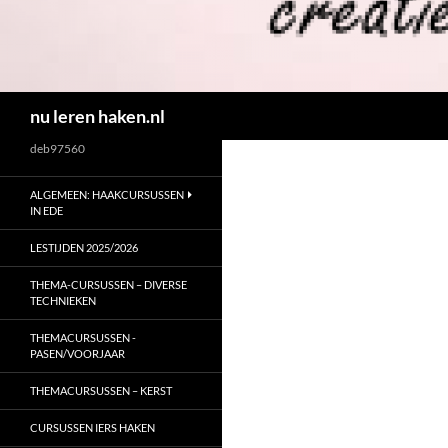
Zoeken
nu leren haken.nl
deb97560
ALGEMEEN: HAAKCURSUSSEN
IN EDE
LESTIJDEN 2025/2026
THEMA-CURSUSSEN – DIVERSE
TECHNIEKEN
THEMACURSUSSEN -
PASEN/VOORJAAR
THEMACURSUSSEN – KERST
CURSUSSEN IERS HAKEN