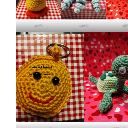
endje
inktvis
oli