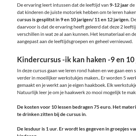
De ervaring leert intussen dat de leeftijd van
9-12 jaar
de 
dat kinderen de juiste motoriek hebben om te leren hake
cursus is
gesplitst in 9 en 10 jarigen/ 11 en 12 jarigen.
De
daarvoor is dat de ervaring heeft geleerd dat deze 2 leeft
verschillen in wat ze al aan kunnen. Het lesmateriaal en de
aangepast aan de leeftijdsgroepen en geheel vernieuwd.
Kindercursus -ik kan haken -9 en 10 
In deze cursus gaan we leren rond haken en we gaan een s
verder in moeilijker werkstukjes maken.. Er worden 5 wer
gemaakt en je werkt aan je eigen haakboek. Elk werkstukje 
Natuurlijk leer je om je haakwerk zo mooi mogelijk te mak
De kosten voor 10 lessen bedragen 75 euro. Het materi
te drinken zitten bij de cursus in
.
De lesduur is 1 uur
.
Er wordt les gegeven in groepjes va
kinderen.