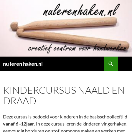
Ga
naar
de
inhoud
Zoeken
nu leren haken.nl
KINDERCURSUS NAALD EN
DRAAD
Deze cursus is bedoeld voor kinderen in de basisschoolleeftijd
vanaf 6 -12jaar
. In deze cursus leren de kinderen vingerhaken,
eenvoudig borduren op stof, pompons maken en werken met