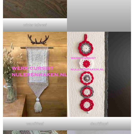
winter tafereel
wandkleed
deurklingel