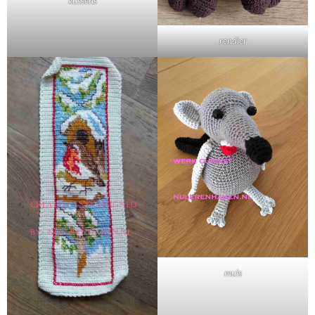
kussens
rendier
muis