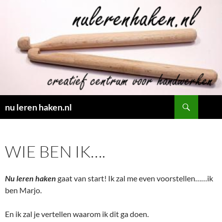
Ga
naar
de
inhoud
Zoeken
nu leren haken.nl
WIE BEN IK….
Nu leren haken
gaat van start! Ik zal me even voorstellen……ik
ben Marjo.
En ik zal je vertellen waarom ik dit ga doen.